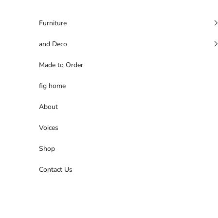
コンテンツへスキップ
Furniture
and Deco
Made to Order
fig home
About
Voices
Shop
Contact Us