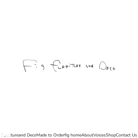
fig furniture and deco
Furniture
and Deco
Made to Order
fig home
About
Voices
Shop
Contact Us