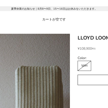
夏季休業のお知らせ｜8月8〜9日、15〜16日はお休みをいただきます。
カートが空です
LLOYD LOOM 
セール価格
¥108,900
Color:
WH