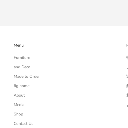
Menu
P
Furniture
and Deco
Made to Order
fig home
About
Media
Shop
Contact Us