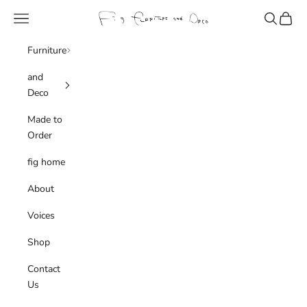
コンテンツへスキップ
fig furniture and deco
メニュー
検索
カート
Furniture
and
Deco
Made to
Order
fig home
About
Voices
Shop
Contact
Us