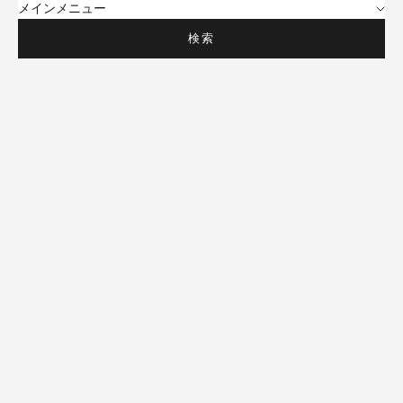
メインメニュー
検索
木製のデイベッド
セール価格
¥173,800